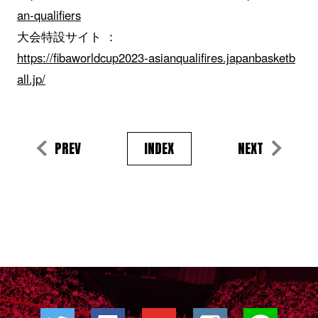
an-qualifiers
大会特設サイト ：
https://fibaworldcup2023-asianqualifires.japanbasketb
all.jp/
PREV
INDEX
NEXT