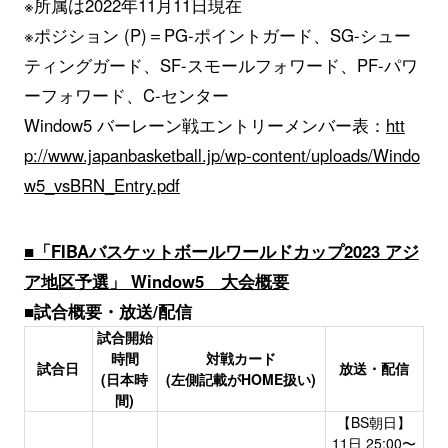
※所属は2022年11月11日現在
※ポジション (P)＝PG-ポイントガード、SG-シュー
ティングガード、SF-スモールフォワード、PF-パワ
ーフォワード、C-センター
Window5 バーレーン戦エントリーメンバー表：
htt
p://www.japanbasketball.jp/wp-content/uploads/Windo
w5_vsBRN_Entry.pdf
■「FIBAバスケットボールワールドカップ2023 アジ
ア地区予選」 Window5 大会概要
■
試合概要・放送/配信
試合開始
時間
対戦カード
試合日
放送・配信
(日本時
(左側記載がHOME扱い)
間)
【BS朝日】
11日 25:00〜