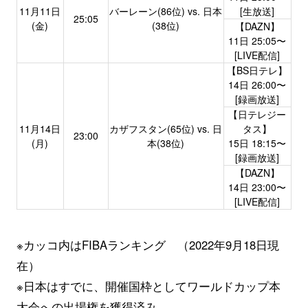
11月11日
バーレーン(86位) vs. 日本
[生放送]
25:05
(金)
(38位)
【DAZN】
11日 25:05〜
[LIVE配信]
【BS日テレ】
14日 26:00〜
[録画放送]
【日テレジー
11月14日
カザフスタン(65位) vs. 日
タス】
23:00
(月)
本(38位)
15日 18:15〜
[録画放送]
【DAZN】
14日 23:00〜
[LIVE配信]
※カッコ内はFIBAランキング （2022年9月18日現
在）
※日本はすでに、開催国枠としてワールドカップ本
大会への出場権を獲得済み