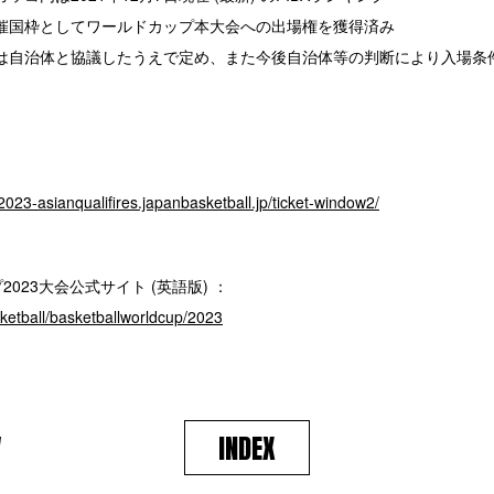
催国枠としてワールドカップ本大会への出場権を獲得済み
は自治体と協議したうえで定め、また今後自治体等の判断により入場条
2023-asianqualifires.japanbasketball.jp/ticket-window2/
2023大会公式サイト (英語版) ：
sketball/basketballworldcup/2023
V
INDEX