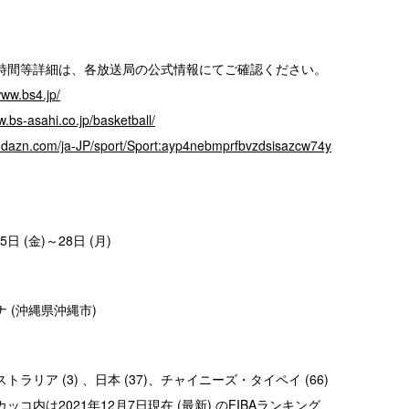
時間等詳細は、各放送局の公式情報にてご確認ください。
www.bs4.jp/
w.bs-asahi.co.jp/basketball/
w.dazn.com/ja-JP/sport/Sport:ayp4nebmprfbvzdsisazcw74y
5日 (金)～28日 (月)
ナ (沖縄県沖縄市)
トラリア (3) 、日本 (37)、チャイニーズ・タイペイ (66)
コ内は2021年12月7日現在 (最新) のFIBAランキング