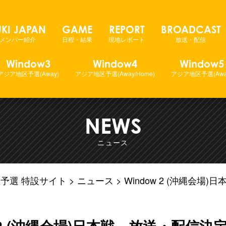
ールワールドカップ2023 アジア地区予選
KI JAPAN
GAME
REPORT
BROADCAST
メンバー紹介
日程・結果
現地レポート
放送・配信
Window3
Window4
Window5
アジア地区予選(Away)
アジア地区予選(Away/Home)
アジア地区予選(Awa
NEWS
ニュース
ジア地区予選 特設サイト
ニュース
Window 2 (沖縄会
w 2 (沖縄会場)日本戦 放送・配信